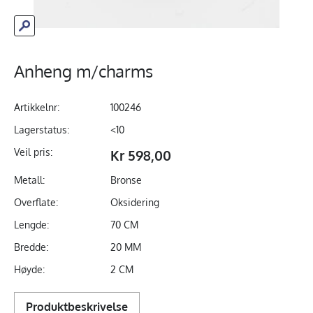
Anheng m/charms
Artikkelnr:
100246
Lagerstatus:
<10
Veil pris:
Kr 598,00
Metall:
Bronse
Overflate:
Oksidering
Lengde:
70 CM
Bredde:
20 MM
Høyde:
2 CM
Produktbeskrivelse