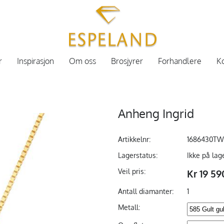
r
Inspirasjon
Om oss
Brosjyrer
Forhandlere
Ko
Anheng Ingrid
Artikkelnr:
1686430T
Lagerstatus:
Ikke på lag
Veil pris:
Kr 19 59
Antall diamanter:
1
Metall: