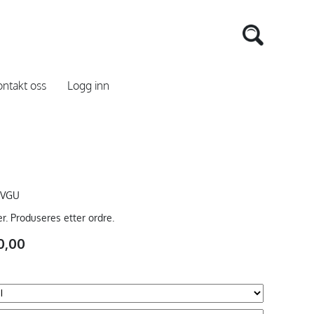
ntakt oss
Logg inn
WVGU
er. Produseres etter ordre.
0,00