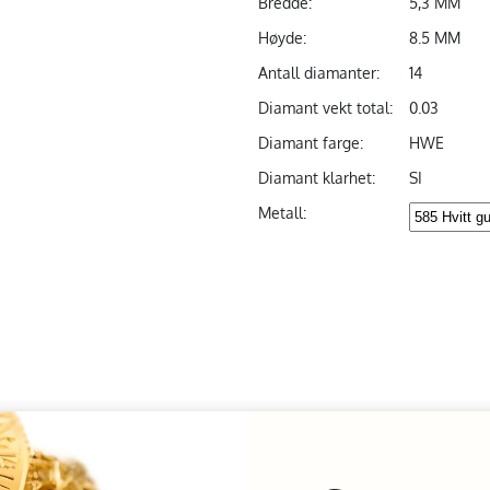
Bredde:
5,3 MM
Høyde:
8.5 MM
Antall diamanter:
14
Diamant vekt total:
0.03
Diamant farge:
HWE
Diamant klarhet:
SI
Metall: