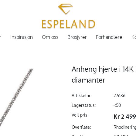
r
Inspirasjon
Om oss
Brosjyrer
Forhandlere
Ko
Anheng hjerte i 14K
diamanter
Artikkelnr:
27636
Lagerstatus:
<50
Veil pris:
Kr 2 49
Overflate:
Rhodinerin