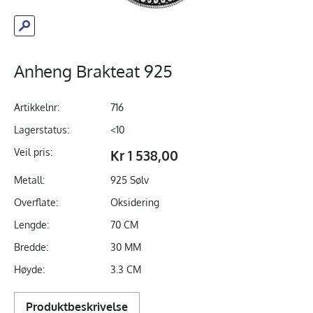
Anheng Brakteat 925
Artikkelnr:
716
Lagerstatus:
<10
Veil pris:
Kr 1 538,00
Metall:
925 Sølv
Overflate:
Oksidering
Lengde:
70 CM
Bredde:
30 MM
Høyde:
3.3 CM
Produktbeskrivelse