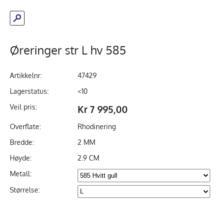
Øreringer str L hv 585
Artikkelnr:
47429
Lagerstatus:
<10
Veil pris:
Kr 7 995,00
Overflate:
Rhodinering
Bredde:
2 MM
Høyde:
2.9 CM
Metall:
Størrelse: