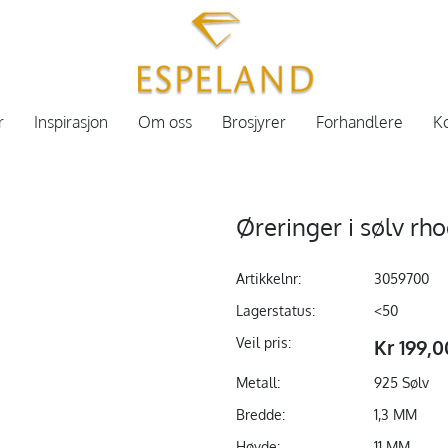
r
Inspirasjon
Om oss
Brosjyrer
Forhandlere
Ko
Øreringer i sølv rho
Artikkelnr:
3059700
Lagerstatus:
<50
Veil pris:
Kr 199,0
Metall:
925 Sølv
Bredde:
1,3 MM
Høyde:
11 MM