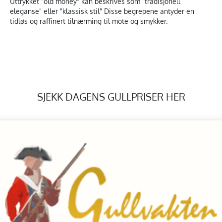
Uttrykket "old money" kan beskrives som "tradisjonell
eleganse" eller "klassisk stil" Disse begrepene antyder en
tidløs og raffinert tilnærming til mote og smykker.
SJEKK DAGENS GULLPRISER HER