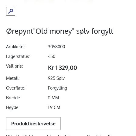
Ørepynt"Old money" sølv forgylt
Artikkelnr:
3058000
Lagerstatus:
<50
Veil pris:
Kr 1 329,00
Metall:
925 Sølv
Overflate:
Forgylling
Bredde:
11 MM
Høyde:
1.9 CM
Produktbeskrivelse