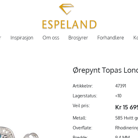
r
Inspirasjon
Om oss
Brosjyrer
Forhandlere
Ko
Ørepynt Topas Lond
Artikkelnr:
47391
Lagerstatus:
<10
Veil pris:
Kr 15 69
Metall:
585 Hvitt g
Overflate:
Rhodinerin
Bredde:
9,4 MM