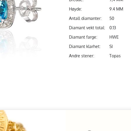
Høyde:
9.4 MM
Antall diamanter:
50
Diamant vekt total:
0.13
Diamant farge:
HWE
Diamant klarhet:
SI
Andre stener:
Topas