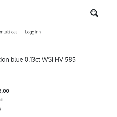
ntakt oss
Logg inn
on blue 0,13ct WSI HV 585
5,00
ull
g