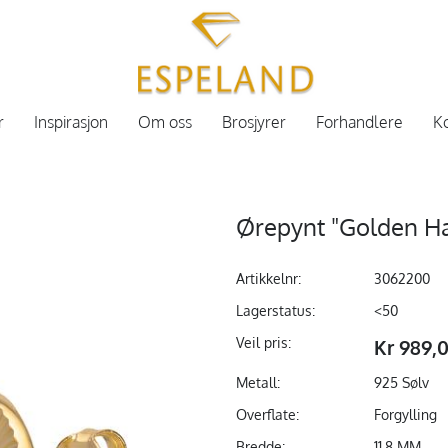
r
Inspirasjon
Om oss
Brosjyrer
Forhandlere
Ko
Ørepynt "Golden Hal
Artikkelnr:
3062200
Lagerstatus:
<50
Veil pris:
Kr 989,
Metall:
925 Sølv
Overflate:
Forgylling
Bredde:
11,8 MM