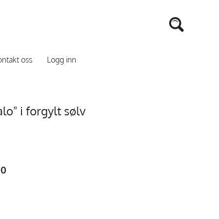
ntakt oss
Logg inn
o" i forgylt sølv
00