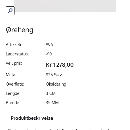
Øreheng
Artikkelnr:
996
Lagerstatus:
<10
Veil pris:
Kr 1 278,00
Metall:
925 Sølv
Overflate:
Oksidering
Lengde:
3 CM
Bredde:
35 MM
Produktbeskrivelse