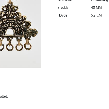
Bredde:
40 MM
Høyde:
5.2 CM
allet.