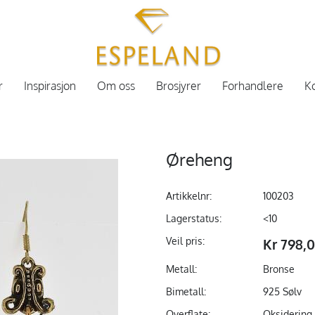
r
Inspirasjon
Om oss
Brosjyrer
Forhandlere
Ko
Øreheng
Artikkelnr:
100203
Lagerstatus:
<10
Veil pris:
Kr 798,
Metall:
Bronse
Bimetall:
925 Sølv
Overflate:
Oksidering