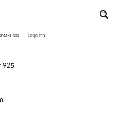
ntakt oss
Logg inn
r 925
00