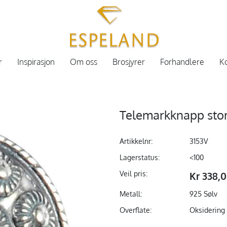
r
Inspirasjon
Om oss
Brosjyrer
Forhandlere
Ko
Telemarkknapp sto
Artikkelnr:
3153V
Lagerstatus:
<100
Veil pris:
Kr 338,
Metall:
925 Sølv
Overflate:
Oksidering