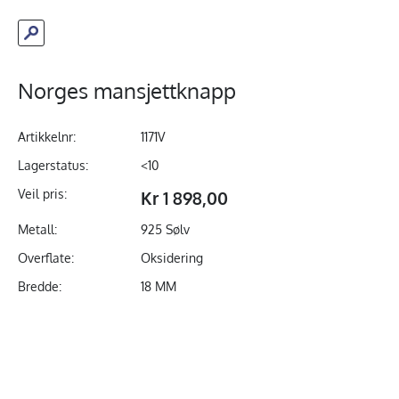
Norges mansjettknapp
Artikkelnr:
1171V
Lagerstatus:
<10
Veil pris:
Kr 1 898,00
Metall:
925 Sølv
Overflate:
Oksidering
Bredde:
18 MM