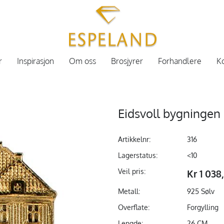
r
Inspirasjon
Om oss
Brosjyrer
Forhandlere
Ko
Eidsvoll bygningen 
Artikkelnr:
316
Lagerstatus:
<10
Veil pris:
Kr 1 038
Metall:
925 Sølv
Overflate:
Forgylling
Lengde:
26 CM