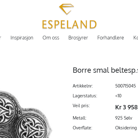
r
Inspirasjon
Om oss
Brosjyrer
Forhandlere
Ko
Borre smal beltesp
Artikkelnr:
500715045
Lagerstatus:
<10
Veil pris:
Kr 3 95
Metall:
925 Sølv
Overflate:
Oksidering