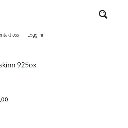
ntakt oss
Logg inn
.skinn 925ox
8,00